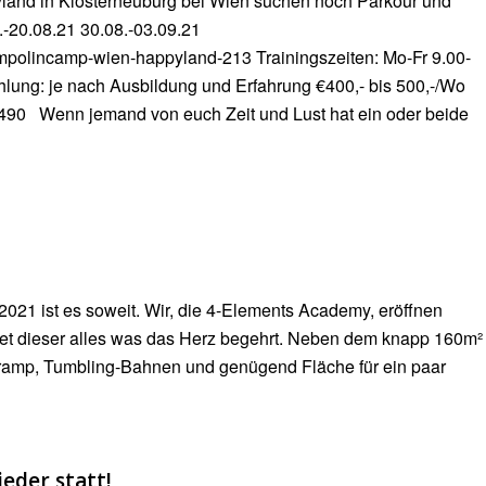
and in Klosterneuburg bei Wien suchen noch Parkour und
.-20.08.21 30.08.-03.09.21
ampolincamp-wien-happyland-213 Trainingszeiten: Mo-Fr 9.00-
hlung: je nach Ausbildung und Erfahrung €400,- bis 500,-/Wo
0490 Wenn jemand von euch Zeit und Lust hat ein oder beide
021 ist es soweit. Wir, die 4-Elements Academy, eröffnen
tet dieser alles was das Herz begehrt. Neben dem knapp 160m²
rtramp, Tumbling-Bahnen und genügend Fläche für ein paar
eder statt!