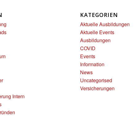
N
KATEGORIEN
ung
Aktuelle Ausbildungen
ads
Aktuelle Events
Ausbildungen
COVID
sum
Events
Information
News
er
Uncategorised
Versicherungen
erung Intern
s
gründen