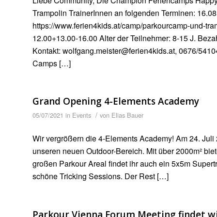
Liebe Community, Die Champion Feriencamps Happyl
Trampolin TrainerInnen an folgenden Terminen: 16.08
https://www.ferien4kids.at/camp/parkourcamp-und-tr
12.00+13.00-16.00 Alter der Teilnehmer: 8-15 J. Beza
Kontakt: wolfgang.meister@ferien4kids.at, 0676/541
Camps […]
Grand Opening 4-Elements Academy
/
05/07/2021
in
Events
von
Elias Bauer
Wir vergrößern die 4-Elements Academy! Am 24. Juli 2
unseren neuen Outdoor-Bereich. Mit über 2000m² bie
großen Parkour Areal findet ihr auch ein 5x5m Supe
schöne Tricking Sessions. Der Rest […]
Parkour Vienna Forum Meeting findet wi