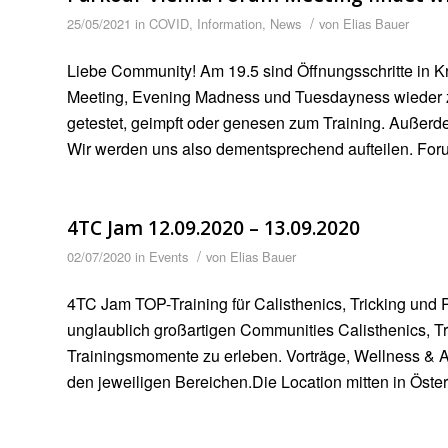
/
25/05/2021
in
COVID
,
Information
,
News
von
Elias Bauer
Liebe Community! Am 19.5 sind Öffnungsschritte in K
Meeting, Evening Madness und Tuesdayness wieder zu
getestet, geimpft oder genesen zum Training. Außerd
Wir werden uns also dementsprechend aufteilen. Foru
4TC Jam 12.09.2020 – 13.09.2020
/
02/07/2020
in
Events
von
Elias Bauer
4TC Jam TOP-Training für Calisthenics, Tricking und P
unglaublich großartigen Communities Calisthenics, 
Trainingsmomente zu erleben. Vorträge, Wellness & A
den jeweiligen Bereichen.Die Location mitten in Öste