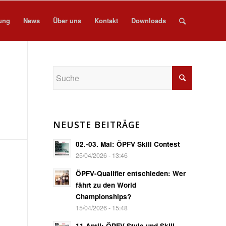
ung
News
Über uns
Kontakt
Downloads
NEUSTE BEITRÄGE
02.-03. Mai: ÖPFV Skill Contest
25/04/2026 - 13:46
ÖPFV-Qualifier entschieden: Wer
fährt zu den World
Championships?
15/04/2026 - 15:48
11 April: ÖPFV Style und Skill