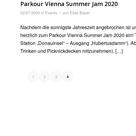
Parkour Vienna Summer Jam 2020
/
02/07/2020
in
Events
von
Elias Bauer
Nachdem die sonnigste Jahreszeit angebrochen ist und
herzlich zum Parkour Vienna Summer Jam 2020 ein! T
Station „Donauinsel“ – Ausgang „Hubertusdamm“). Ab c
Trinken und Picknickdecken mitzunehmen). […]
1
2
3
4