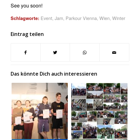
See you soon!
Event
,
Jam
,
Parkour Vienna
,
Wien
,
Winter
Schlagworte:
Eintrag teilen
Das könnte Dich auch interessieren