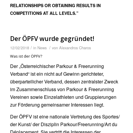
RELATIONSHIPS OR OBTAINING RESULTS IN
COMPETITIONS AT ALL LEVELS.”
Der ÖPFV wurde gegründet!
/
/
12/02/2018
in
News
von
Alexandros Charos
Was ist der ÖPFV?
Der „Österreichischer Parkour & Freerunning
Verband“ ist ein nicht auf Gewinn gerichteter,
überparteilicher Verband, dessen zentralster Zweck
im Zusammenschluss von Parkour & Freerunning
Vereinen sowie Einzelathleten und Gruppierungen
zur Förderung gemeinsamer Interessen liegt.
Der ÖPFV ist eine nationale Vertretung des Sportes/
der Kunst/ der Disziplin Parkour/Freerunning/Art du
Déplacement. Sie vertritt die Interessen der